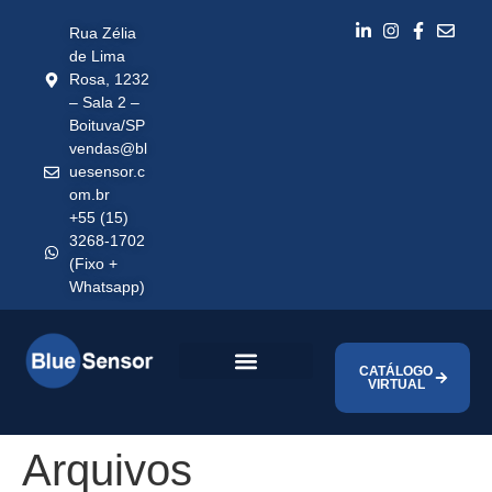
Rua Zélia
de Lima
Rosa, 1232
– Sala 2 –
Boituva/SP
vendas@bl
uesensor.c
om.br
+55 (15)
3268-1702
(Fixo +
Whatsapp)
CATÁLOGO
VIRTUAL
Arquivos