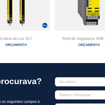
Cortina de Luz SLC
Relé de Segurança SRB
ORÇAMENTO
ORÇAMENTO
procurava?
a os seguintes campos e