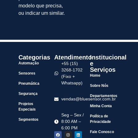
modelo que precisa,
ou indicar um similar.
Categorias
Atendimento
Institucional
e
Automação
+55 (15)
Serviços
3268-1702
Sensores
Home
(Fixo +
Whatsapp)
Pneumática
Sobre Nós
Segurança
Departamentos
vendas@bluesensor.com.br
Projetos
Minha Conta
Especiais
Seg – Sex /
Política de
Segmentos
8:00 AM –
Privacidade
6:00 PM
Fale Conosco