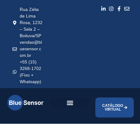
Rua Zélia
de Lima
Rosa, 1232
– Sala 2 –
Boituva/SP
vendas@bl
uesensor.c
om.br
+55 (15)
3268-1702
(Fixo +
Whatsapp)
CATÁLOGO
VIRTUAL