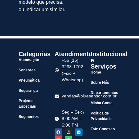
modelo que precisa,
ou indicar um similar.
Categorias
Atendimento
Institucional
e
Automação
+55 (15)
Serviços
3268-1702
Sensores
Home
(Fixo +
Whatsapp)
Pneumática
Sobre Nós
Segurança
Departamentos
vendas@bluesensor.com.br
Projetos
Minha Conta
Especiais
Seg – Sex /
Política de
Segmentos
8:00 AM –
Privacidade
6:00 PM
Fale Conosco