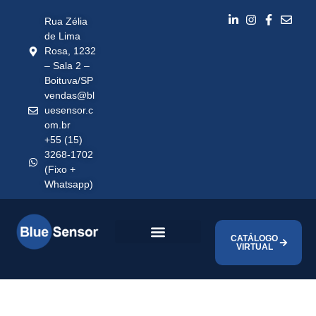
Rua Zélia
de Lima
Rosa, 1232
– Sala 2 –
Boituva/SP
vendas@bl
uesensor.c
om.br
+55 (15)
3268-1702
(Fixo +
Whatsapp)
CATÁLOGO
VIRTUAL