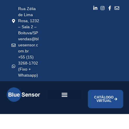
Rua Zélia
de Lima
Rosa, 1232
– Sala 2 –
Boituva/SP
vendas@bl
uesensor.c
om.br
+55 (15)
3268-1702
(Fixo +
Whatsapp)
CATÁLOGO
VIRTUAL