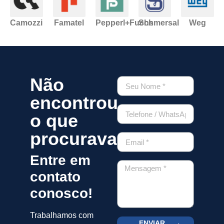
Camozzi
Famatel
Pepperl+Fuchs
Schmersal
Weg
Não
encontrou
o que
procurava?
Entre em
contato
conosco!
Trabalhamos com
ENVIAR