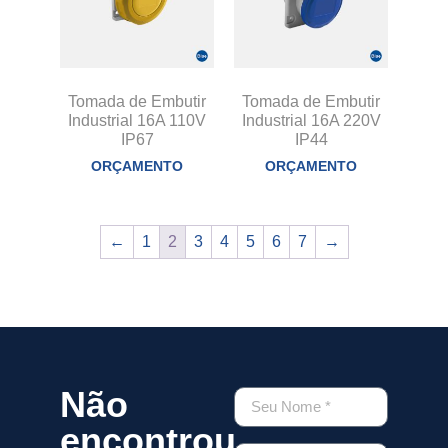
Tomada de Embutir
Tomada de Embutir
Industrial 16A 110V
Industrial 16A 220V
IP67
IP44
ORÇAMENTO
ORÇAMENTO
←
1
2
3
4
5
6
7
→
Não
encontrou