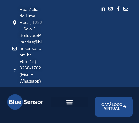
Rua Zélia
de Lima
Rosa, 1232
– Sala 2 –
Boituva/SP
vendas@bl
uesensor.c
om.br
+55 (15)
3268-1702
(Fixo +
Whatsapp)
CATÁLOGO
VIRTUAL