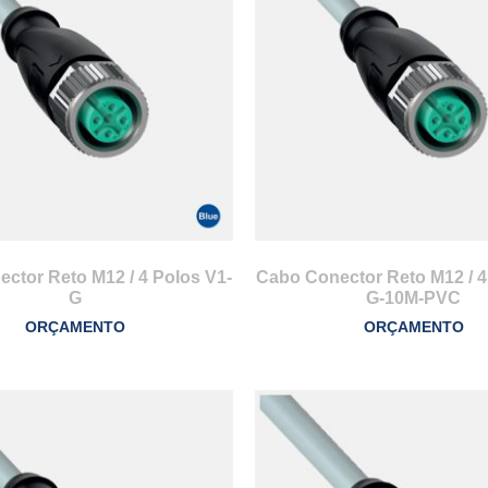
ctor Reto M12 / 4 Polos V1-
Cabo Conector Reto M12 / 4
G
G-10M-PVC
ORÇAMENTO
ORÇAMENTO