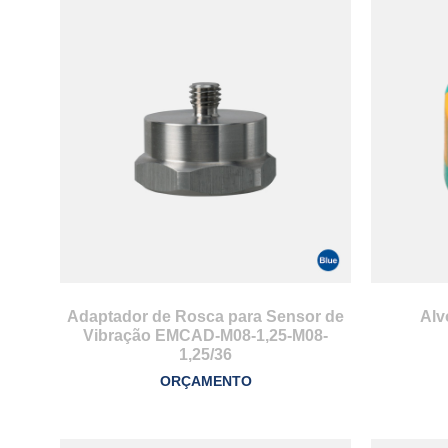
Adaptador de Rosca para Sensor de
Alv
Vibração EMCAD-M08-1,25-M08-
1,25/36
ORÇAMENTO