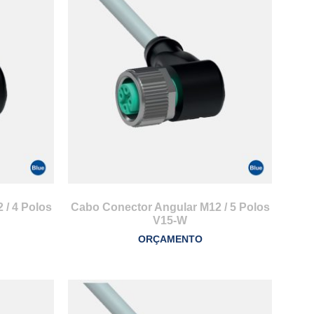
 / 4 Polos
Cabo Conector Angular M12 / 5 Polos
V15-W
ORÇAMENTO