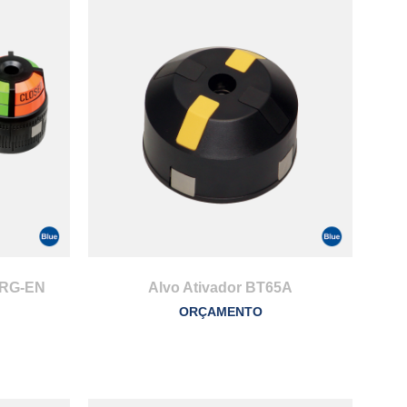
-RG-EN
Alvo Ativador BT65A
ORÇAMENTO