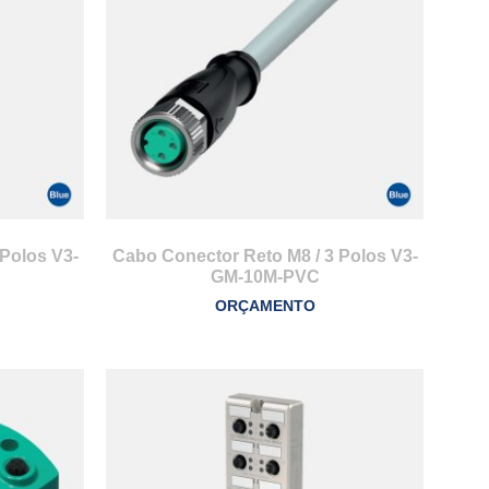
Polos V3-
Cabo Conector Reto M8 / 3 Polos V3-
GM-10M-PVC
ORÇAMENTO