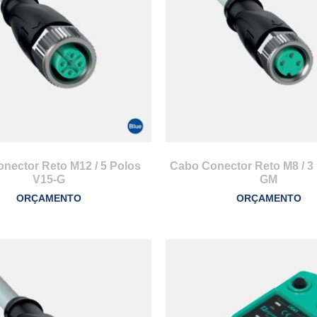
nector Reto M12 / 5 Polos
Cabo Conector Reto M8 / 3 
V15-G
GM
ORÇAMENTO
ORÇAMENTO