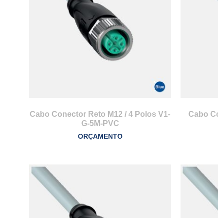
Cabo Conector Reto M12 / 4 Polos V1-
Cabo Co
G-5M-PVC
ORÇAMENTO