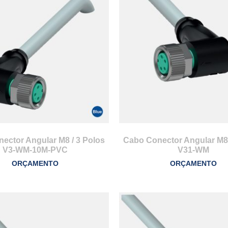
ector Angular M8 / 3 Polos
Cabo Conector Angular M8 
V3-WM-10M-PVC
V31-WM
ORÇAMENTO
ORÇAMENTO