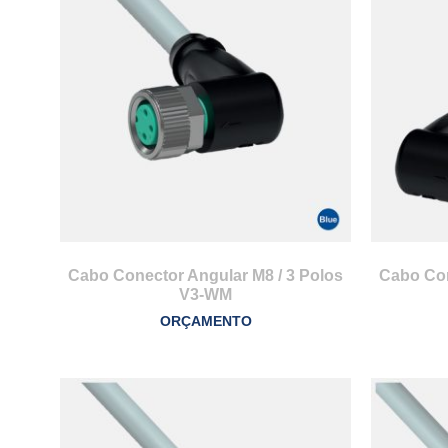
Cabo Conector Angular M8 / 3 Polos
Cabo Con
V3-WM
ORÇAMENTO