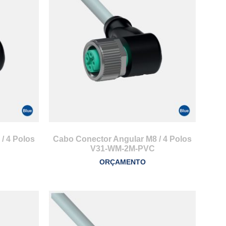
/ 4 Polos
Cabo Conector Angular M8 / 4 Polos
V31-WM-2M-PVC
ORÇAMENTO