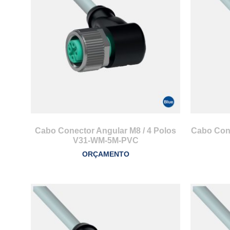
Cabo Conector Angular M8 / 4 Polos
Cabo Cone
V31-WM-5M-PVC
ORÇAMENTO