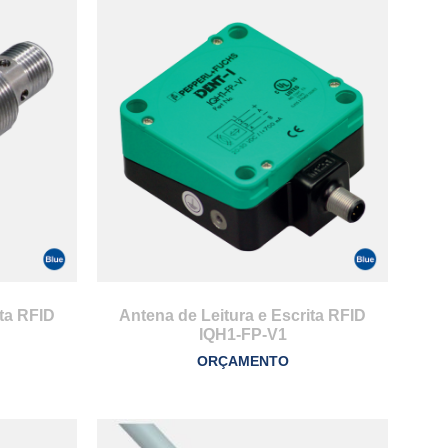
ita RFID
Antena de Leitura e Escrita RFID
IQH1-FP-V1
ORÇAMENTO