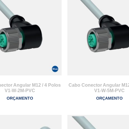
ctor Angular M12 / 4 Polos
Cabo Conector Angular M12
V1-W-2M-PVC
V1-W-5M-PVC
ORÇAMENTO
ORÇAMENTO