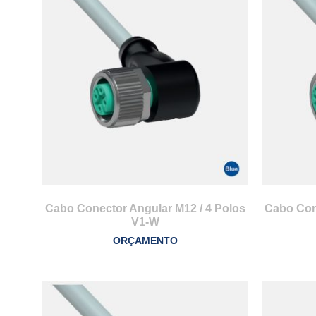
Cabo Conector Angular M12 / 4 Polos
Cabo Cone
V1-W
ORÇAMENTO