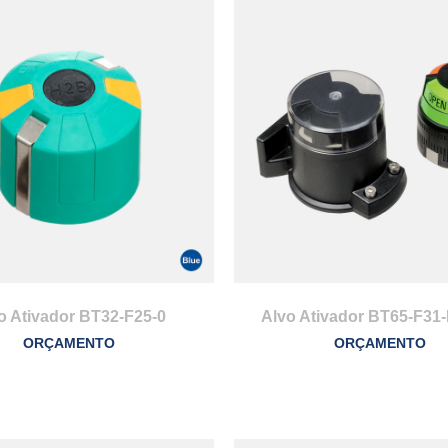
o Ativador BT32-F25-0
Alvo Ativador BT65-F31
ORÇAMENTO
ORÇAMENTO