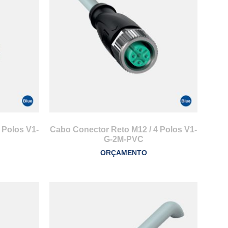
 Polos V1-
Cabo Conector Reto M12 / 4 Polos V1-
G-2M-PVC
ORÇAMENTO