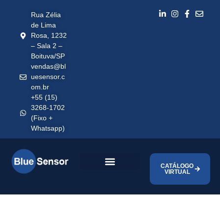
Rua Zélia
de Lima
Rosa, 1232
– Sala 2 –
Boituva/SP
vendas@bl
uesensor.c
om.br
+55 (15)
3268-1702
(Fixo +
Whatsapp)
CATÁLOGO
VIRTUAL