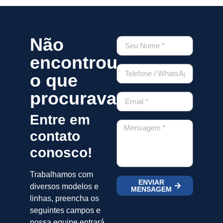
Não
encontrou
o que
procurava?
Entre em
contato
conosco!
Trabalhamos com
ENVIAR
diversos modelos e
MENSAGEM
linhas, preencha os
seguintes campos e
nossa equipe entrará