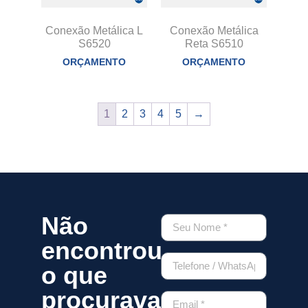
Conexão Metálica L
Conexão Metálica
S6520
Reta S6510
ORÇAMENTO
ORÇAMENTO
1
2
3
4
5
→
Não
encontrou
o que
procurava?