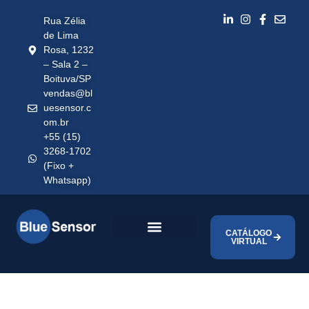
Rua Zélia
de Lima
Rosa, 1232
– Sala 2 –
Boituva/SP
vendas@bl
uesensor.c
om.br
+55 (15)
3268-1702
(Fixo +
Whatsapp)
CATÁLOGO
VIRTUAL