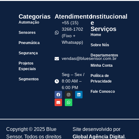
Categorias
Atendimento
Institucional
e
Automação
+55 (15)
Serviços
3268-1702
Sensores
Home
(Fixo +
Whatsapp)
Pneumática
Sobre Nós
Segurança
Departamentos
vendas@bluesensor.com.br
Projetos
Minha Conta
Especiais
Seg – Sex /
Política de
Segmentos
8:00 AM –
Privacidade
6:00 PM
Fale Conosco
Copyright © 2025 Blue
Site desenvolvido por
Sensor. Todos os direitos
Global Agência Digital
.