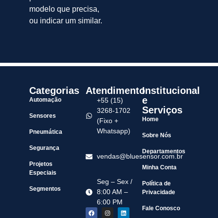
modelo que precisa,
ou indicar um similar.
Categorias
Atendimento
Institucional
e
Automação
+55 (15)
Serviços
3268-1702
Sensores
Home
(Fixo +
Whatsapp)
Pneumática
Sobre Nós
Segurança
Departamentos
vendas@bluesensor.com.br
Projetos
Minha Conta
Especiais
Seg – Sex /
Política de
Segmentos
8:00 AM –
Privacidade
6:00 PM
Fale Conosco