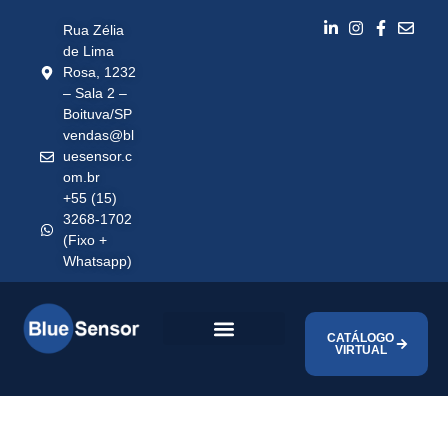
Rua Zélia
de Lima
Rosa, 1232
– Sala 2 –
Boituva/SP
vendas@bl
uesensor.c
om.br
+55 (15)
3268-1702
(Fixo +
Whatsapp)
CATÁLOGO
VIRTUAL