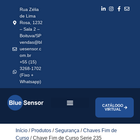
Rua Zélia
de Lima
Rosa, 1232
– Sala 2 –
Boituva/SP
vendas@bl
uesensor.c
om.br
+55 (15)
3268-1702
(Fixo +
Whatsapp)
CATÁLOGO
VIRTUAL
Início
/
Produtos
/
Segurança
/
Chaves Fim de
Curso
/ Chave Fim de Curso Serie 235