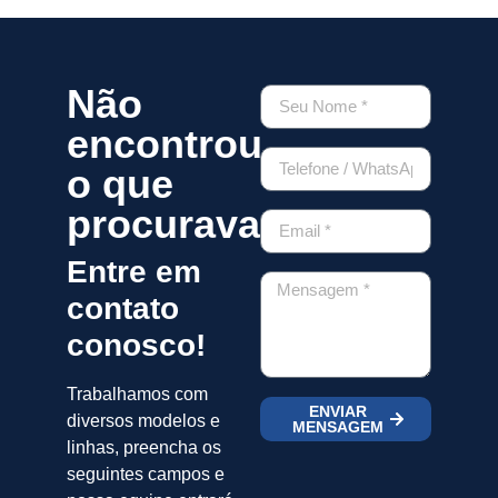
Não
encontrou
o que
procurava?
Entre em
contato
conosco!
Trabalhamos com
ENVIAR
diversos modelos e
MENSAGEM
linhas, preencha os
seguintes campos e