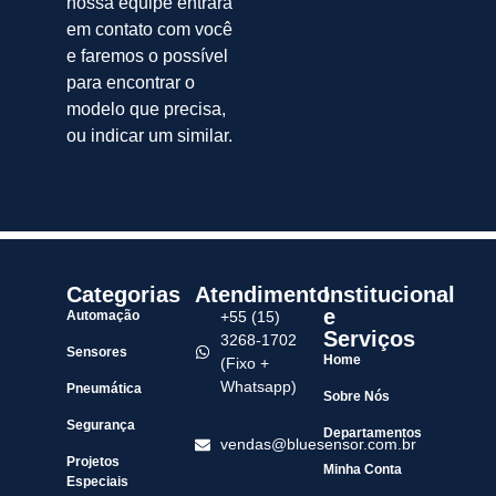
nossa equipe entrará
em contato com você
e faremos o possível
para encontrar o
modelo que precisa,
ou indicar um similar.
Categorias
Atendimento
Institucional
e
Automação
+55 (15)
Serviços
3268-1702
Sensores
Home
(Fixo +
Whatsapp)
Pneumática
Sobre Nós
Segurança
Departamentos
vendas@bluesensor.com.br
Projetos
Minha Conta
Especiais