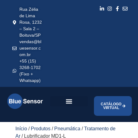
Rua Zélia
de Lima
Rosa, 1232
– Sala 2 –
Boituva/SP
vendas@bl
uesensor.c
om.br
+55 (15)
3268-1702
(Fixo +
Whatsapp)
CATÁLOGO
VIRTUAL
Início
/
Produtos
/
Pneumática
/
Tratamento de
Ar
/ Lubrificador MD1-L