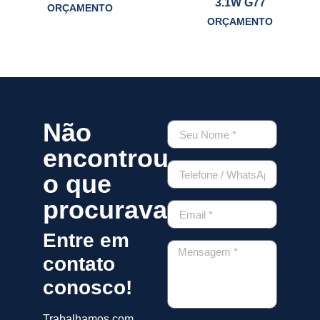
3.1W G77
ORÇAMENTO
ORÇAMENTO
Não
encontrou
o que
procurava?
Entre em
contato
conosco!
Trabalhamos com