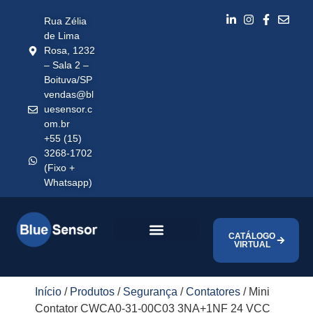
Rua Zélia
de Lima
Rosa, 1232
– Sala 2 –
Boituva/SP
vendas@bl
uesensor.c
om.br
+55 (15)
3268-1702
(Fixo +
Whatsapp)
CATÁLOGO
VIRTUAL
Início
/
Produtos
/
Segurança
/
Contatores
/ Mini
Contator CWCA0-31-00C03 3NA+1NF 24 VCC