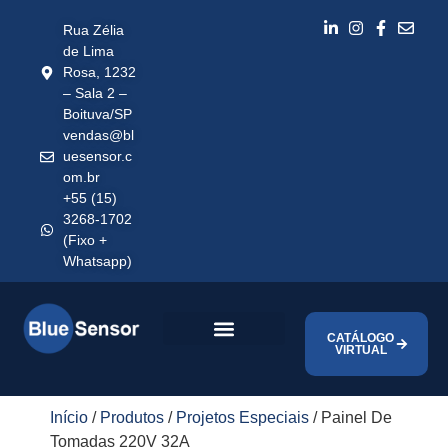
Rua Zélia
de Lima
Rosa, 1232
– Sala 2 –
Boituva/SP
vendas@bl
uesensor.c
om.br
+55 (15)
3268-1702
(Fixo +
Whatsapp)
CATÁLOGO
VIRTUAL
Início
/
Produtos
/
Projetos Especiais
/ Painel De
Tomadas 220V 32A