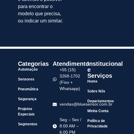
para encontrar o
modelo que precisa,
ou indicar um similar.
Categorias
Atendimento
Institucional
e
Automação
+55 (15)
Serviços
3268-1702
Sensores
Home
(Fixo +
Whatsapp)
Pneumática
Sobre Nós
Segurança
Departamentos
vendas@bluesensor.com.br
Projetos
Minha Conta
Especiais
Seg – Sex /
Política de
Segmentos
8:00 AM –
Privacidade
6:00 PM