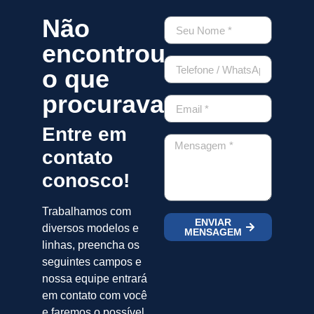
Não
encontrou
o que
procurava?
Entre em
contato
conosco!
Trabalhamos com
ENVIAR
diversos modelos e
MENSAGEM
linhas, preencha os
seguintes campos e
nossa equipe entrará
em contato com você
e faremos o possível