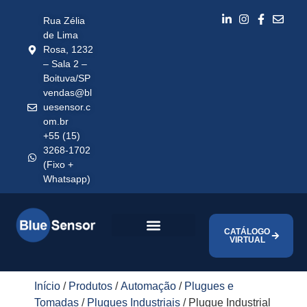
Rua Zélia
de Lima
Rosa, 1232
– Sala 2 –
Boituva/SP
vendas@bl
uesensor.c
om.br
+55 (15)
3268-1702
(Fixo +
Whatsapp)
CATÁLOGO
VIRTUAL
Início
/
Produtos
/
Automação
/
Plugues e
Tomadas
/
Plugues Industriais
/ Plugue Industrial