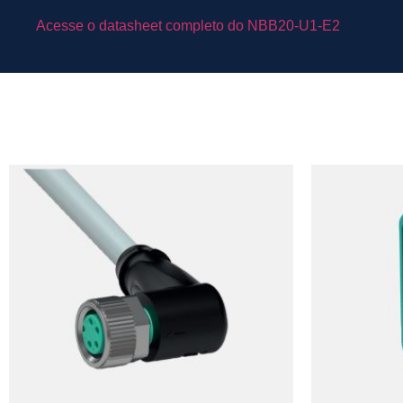
Acesse o datasheet completo do NBB20-U1-E2