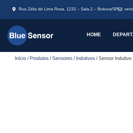
Rua Zélia de Lima Rosa, 1232 – Sala 2 – Boituva/SP
ven
HOME
DEPART
Início
/
Produtos
/
Sensores
/
Indutivos
/ Sensor Induti