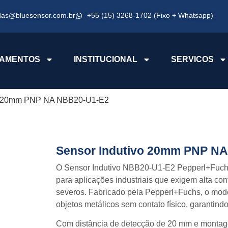
das@bluesensor.com.br
+55 (15) 3268-1702 (Fixo + Whatsapp)
AMENTOS
INSTITUCIONAL
SERVICOS
vo 20mm PNP NA NBB20-U1-E2
Sensor Indutivo 20mm PNP N
O
Sensor Indutivo NBB20-U1-E2 Pepperl+Fuc
para aplicações industriais que exigem alta con
severos. Fabricado pela
Pepperl+Fuchs
, o mod
objetos metálicos sem contato físico, garantind
Com distância de detecção de 20 mm e montage