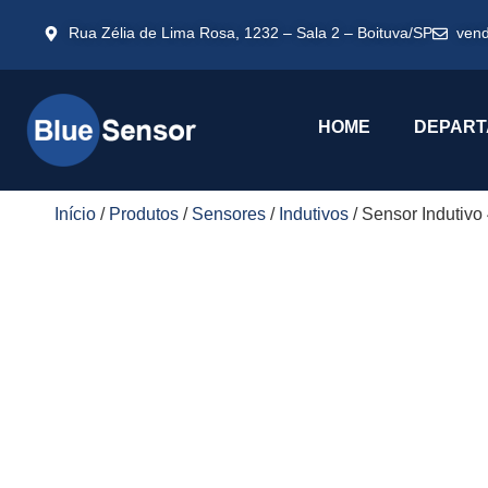
Rua Zélia de Lima Rosa, 1232 – Sala 2 – Boituva/SP
ven
HOME
DEPART
Início
/
Produtos
/
Sensores
/
Indutivos
/ Sensor Induti