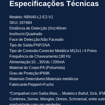
Especificações Técnicas
Modelo: NBN40-L2-E2-V1
SKU: 187484
Distância de Detecção (Sn):40mm
Invólucro:Quadrado
Face de Detecção:Não Faceado
Tipo de Saída:PNP/1NA
Tipo de Conexão:Conector Metálico M12x1 / 4 Polos
Frequência de Chaveamento:180 Hz
Alimentação:10…30Vdc / 200mA
Material do Corpo:PA (Poliamida)
Grau de Proteção:IP69K
Materiais Detectáveis:Materiais metálicos
Fabricante:Pepperl+Fuchs
*Compatível com Saiba Mais… Modelo:s Balluf, Sick, IFM
Contrinex, Sense, Wenglor, Omron, Schmersal, entre outr
similaridade com um vendedor.