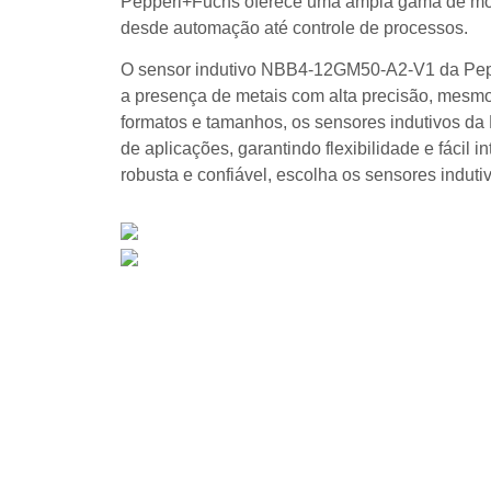
Pepperl+Fuchs oferece uma ampla gama de mode
desde automação até controle de processos.
O sensor indutivo NBB4-12GM50-A2-V1 da Pepp
a presença de metais com alta precisão, mesmo
formatos e tamanhos, os sensores indutivos d
de aplicações, garantindo flexibilidade e fácil 
robusta e confiável, escolha os sensores indut