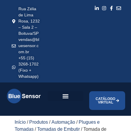
Rua Zélia
de Lima
Rosa, 1232
– Sala 2 –
Boituva/SP
vendas@bl
uesensor.c
om.br
+55 (15)
3268-1702
(Fixo +
Whatsapp)
CATÁLOGO
VIRTUAL
Início
/
Produtos
/
Automação
/
Plugues e
Tomadas
/
Tomadas de Embutir
/ Tomada de