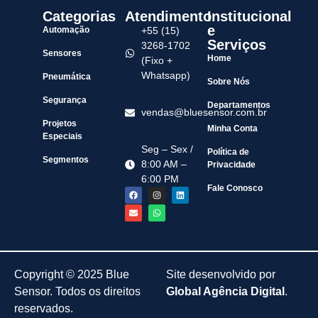
Categorias
Atendimento
Institucional
e
Automação
+55 (15)
Serviços
3268-1702
Sensores
Home
(Fixo +
Whatsapp)
Pneumática
Sobre Nós
Segurança
Departamentos
vendas@bluesensor.com.br
Projetos
Minha Conta
Especiais
Seg – Sex /
Política de
Segmentos
8:00 AM –
Privacidade
6:00 PM
Fale Conosco
Copyright © 2025 Blue
Site desenvolvido por
Sensor. Todos os direitos
Global Agência Digital
.
reservados.