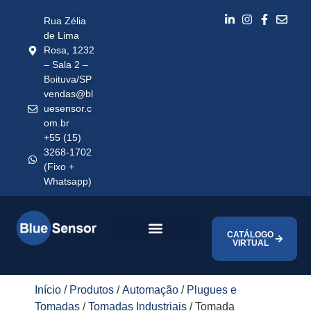
Rua Zélia
de Lima
Rosa, 1232
– Sala 2 –
Boituva/SP
vendas@bl
uesensor.c
om.br
+55 (15)
3268-1702
(Fixo +
Whatsapp)
CATÁLOGO
VIRTUAL
Início
/
Produtos
/
Automação
/
Plugues e
Tomadas
/
Tomadas Industriais
/ Tomada