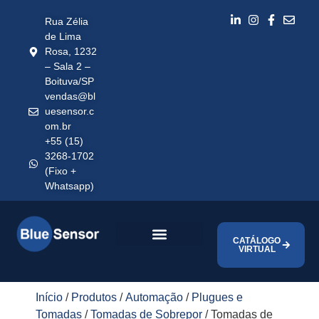
Rua Zélia
de Lima
Rosa, 1232
– Sala 2 –
Boituva/SP
vendas@bl
uesensor.c
om.br
+55 (15)
3268-1702
(Fixo +
Whatsapp)
CATÁLOGO
VIRTUAL
Início
/
Produtos
/
Automação
/
Plugues e
Tomadas
/
Tomadas de Sobrepor
/ Tomadas de