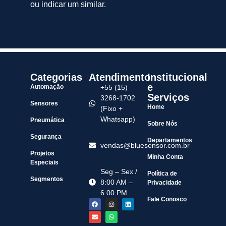
ou indicar um similar.
Categorias
Atendimento
Institucional
e
Automação
+55 (15)
Serviços
3268-1702
Sensores
Home
(Fixo +
Whatsapp)
Pneumática
Sobre Nós
Segurança
Departamentos
vendas@bluesensor.com.br
Projetos
Minha Conta
Especiais
Seg – Sex /
Política de
Segmentos
8:00 AM –
Privacidade
6:00 PM
Fale Conosco