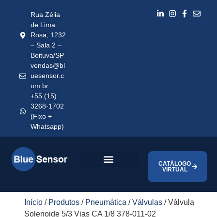
Rua Zélia
de Lima
Rosa, 1232
– Sala 2 –
Boituva/SP
vendas@bl
uesensor.c
om.br
+55 (15)
3268-1702
(Fixo +
Whatsapp)
CATÁLOGO
VIRTUAL
Início
/
Produtos
/
Pneumática
/
Válvulas
/ Válvula
Solenoide 5/3 Vias CA 1/8 378-011-02