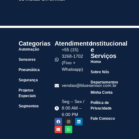
Categorias
Atendimento
Institucional
e
Automação
+55 (15)
Serviços
3268-1702
Sensores
Home
(Fixo +
Whatsapp)
Pneumática
Sobre Nós
Segurança
Departamentos
vendas@bluesensor.com.br
Projetos
Minha Conta
Especiais
Seg – Sex /
Política de
Segmentos
8:00 AM –
Privacidade
6:00 PM
Fale Conosco