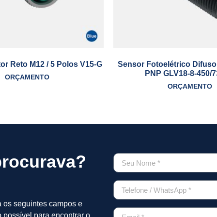
r Reto M12 / 5 Polos V15-G
Sensor Fotoelétrico Difu
PNP GLV18-8-450/7
ORÇAMENTO
ORÇAMENTO
procurava?
a os seguintes campos e
 possível para encontrar o