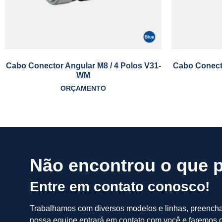
Cabo Conector Angular M8 / 4 Polos V31-
Cabo Conecto
WM
ORÇAMENTO
Não encontrou o que 
Entre em contato conosco!
Trabalhamos com diversos modelos e linhas, preench
nossa equipe entrará em contato com você e faremos o