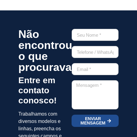
Não
encontrou
o que
procurava?
Entre em
contato
conosco!
Trabalhamos com
ENVIAR
diversos modelos e
MENSAGEM
linhas, preencha os
seguintes campos e