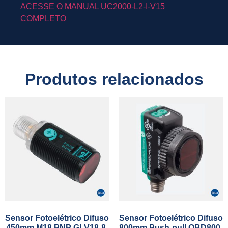
ACESSE O MANUAL UC2000-L2-I-V15
COMPLETO
Produtos relacionados
Sensor Fotoelétrico Difuso
Sensor Fotoelétrico Difuso
450mm M18 PNP GLV18-8-
800mm Push-pull OBD800-