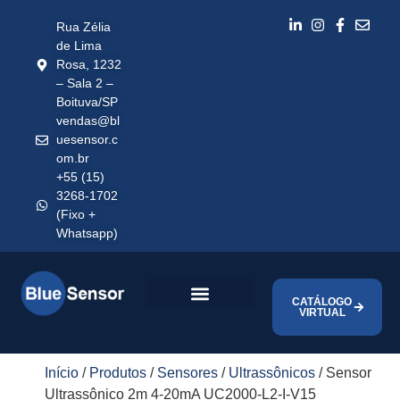
Rua Zélia
de Lima
Rosa, 1232
– Sala 2 –
Boituva/SP
vendas@bl
uesensor.c
om.br
+55 (15)
3268-1702
(Fixo +
Whatsapp)
CATÁLOGO
VIRTUAL
Início
/
Produtos
/
Sensores
/
Ultrassônicos
/ Sensor
Ultrassônico 2m 4-20mA UC2000-L2-I-V15